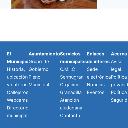
El
Ayuntamiento
Servicios
Enlaces
Acerca
Municipio
Grupo de
municipales
de interés
Aviso
Historia,
Gobierno
O.M.I.C
Sede
legal
ubicación
Pleno
Sermugran
electrónica
Política
y entorno
Municipal
Orgánica
Noticias
privaci
Callejeros
Granadilla
Eventos
Política
Webcams
Atención
Segurid
Directorio
ciudadana
municipal
Contacto