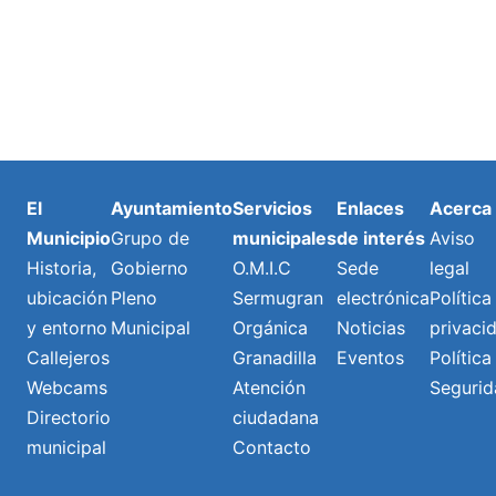
El
Ayuntamiento
Servicios
Enlaces
Acerca
Municipio
Grupo de
municipales
de interés
Aviso
Historia,
Gobierno
O.M.I.C
Sede
legal
ubicación
Pleno
Sermugran
electrónica
Política
y entorno
Municipal
Orgánica
Noticias
privaci
Callejeros
Granadilla
Eventos
Política
Webcams
Atención
Segurid
Directorio
ciudadana
municipal
Contacto