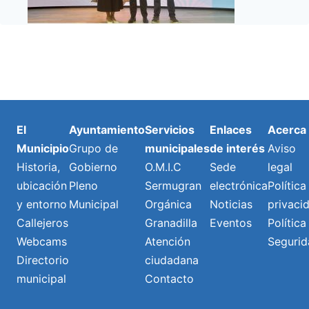
El
Ayuntamiento
Servicios
Enlaces
Acerca
Municipio
Grupo de
municipales
de interés
Aviso
Historia,
Gobierno
O.M.I.C
Sede
legal
ubicación
Pleno
Sermugran
electrónica
Política
y entorno
Municipal
Orgánica
Noticias
privaci
Callejeros
Granadilla
Eventos
Política
Webcams
Atención
Segurid
Directorio
ciudadana
municipal
Contacto