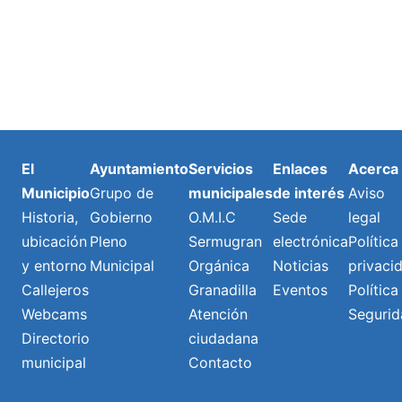
El
Ayuntamiento
Servicios
Enlaces
Acerca
Municipio
Grupo de
municipales
de interés
Aviso
Historia,
Gobierno
O.M.I.C
Sede
legal
ubicación
Pleno
Sermugran
electrónica
Política
y entorno
Municipal
Orgánica
Noticias
privaci
Callejeros
Granadilla
Eventos
Política
Webcams
Atención
Segurid
Directorio
ciudadana
municipal
Contacto