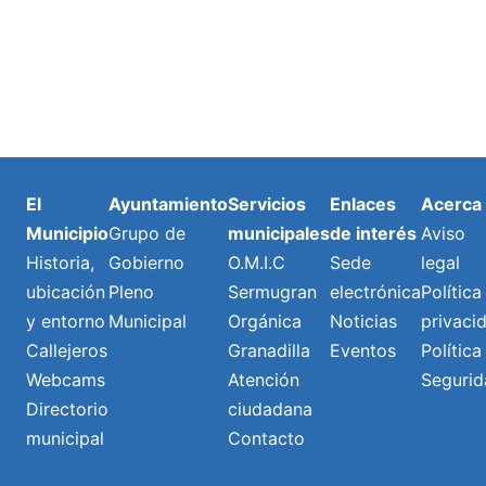
El
Ayuntamiento
Servicios
Enlaces
Acerca
Municipio
Grupo de
municipales
de interés
Aviso
Historia,
Gobierno
O.M.I.C
Sede
legal
ubicación
Pleno
Sermugran
electrónica
Política
y entorno
Municipal
Orgánica
Noticias
privaci
Callejeros
Granadilla
Eventos
Política
Webcams
Atención
Segurid
Directorio
ciudadana
municipal
Contacto