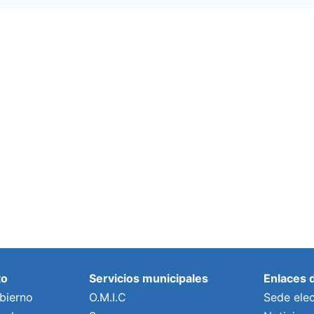
to
Servicios municipales
Enlaces 
bierno
O.M.I.C
Sede elec