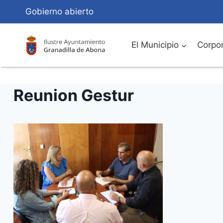
Saltar
Gobierno abierto
al
Contenido
El Municipio
Corpor
Reunion Gestur