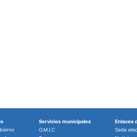
to
Servicios municipales
Enlaces 
bierno
O.M.I.C
Sede elec