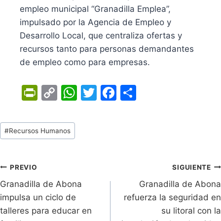
empleo municipal “Granadilla Emplea”,
impulsado por la Agencia de Empleo y
Desarrollo Local, que centraliza ofertas y
recursos tanto para personas demandantes
de empleo como para empresas.
Pr
C
W
T
F
C
in
o
h
w
a
o
tF
p
at
itt
c
m
Tags
#
Recursos Humanos
ri
y
s
er
e
p
de
e
Li
A
b
ar
Entradas:
n
n
p
o
tir
Navegación
PREVIO
SIGUIENTE
dl
k
p
o
Granadilla de Abona
Granadilla de Abona
de
impulsa un ciclo de
refuerza la seguridad en
y
k
entradas
talleres para educar en
su litoral con la