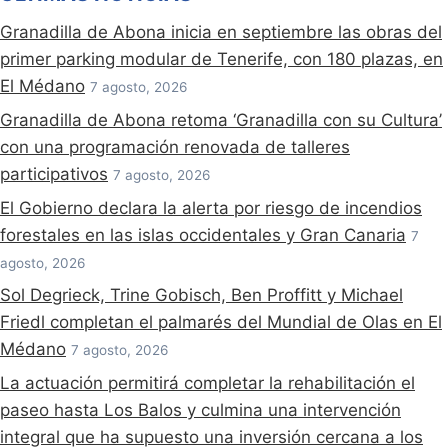
Granadilla de Abona inicia en septiembre las obras del
primer parking modular de Tenerife, con 180 plazas, en
El Médano
7 agosto, 2026
Granadilla de Abona retoma ‘Granadilla con su Cultura’
con una programación renovada de talleres
participativos
7 agosto, 2026
El Gobierno declara la alerta por riesgo de incendios
forestales en las islas occidentales y Gran Canaria
7
agosto, 2026
Sol Degrieck, Trine Gobisch, Ben Proffitt y Michael
Friedl completan el palmarés del Mundial de Olas en El
Médano
7 agosto, 2026
La actuación permitirá completar la rehabilitación el
paseo hasta Los Balos y culmina una intervención
integral que ha supuesto una inversión cercana a los