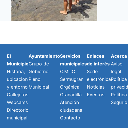
El
Ayuntamiento
Servicios
Enlaces
Acerca
Municipio
Grupo de
municipales
de interés
Aviso
Historia,
Gobierno
O.M.I.C
Sede
legal
ubicación
Pleno
Sermugran
electrónica
Política
y entorno
Municipal
Orgánica
Noticias
privaci
Callejeros
Granadilla
Eventos
Política
Webcams
Atención
Segurid
Directorio
ciudadana
municipal
Contacto