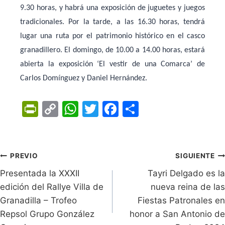
9.30 horas, y habrá una exposición de juguetes y juegos
tradicionales. Por la tarde, a las 16.30 horas, tendrá
lugar una ruta por el patrimonio histórico en el casco
granadillero. El domingo, de 10.00 a 14.00 horas, estará
abierta la exposición ‘El vestir de una Comarca’ de
Carlos Domínguez y Daniel Hernández.
Pr
C
W
T
F
C
in
o
h
w
a
o
tF
p
at
itt
c
m
ri
y
s
er
e
p
Navegación
PREVIO
SIGUIENTE
e
Li
A
b
ar
Presentada la XXXII
Tayri Delgado es la
de
n
n
p
o
tir
edición del Rallye Villa de
nueva reina de las
entradas
Granadilla – Trofeo
dl
k
p
o
Fiestas Patronales en
Repsol Grupo González
honor a San Antonio de
y
k