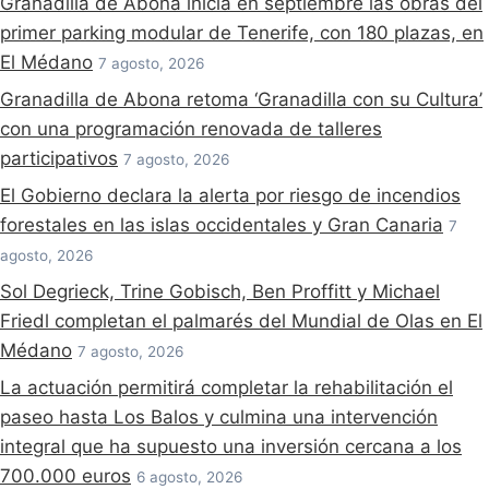
Granadilla de Abona inicia en septiembre las obras del
primer parking modular de Tenerife, con 180 plazas, en
El Médano
7 agosto, 2026
Granadilla de Abona retoma ‘Granadilla con su Cultura’
con una programación renovada de talleres
participativos
7 agosto, 2026
El Gobierno declara la alerta por riesgo de incendios
forestales en las islas occidentales y Gran Canaria
7
agosto, 2026
Sol Degrieck, Trine Gobisch, Ben Proffitt y Michael
Friedl completan el palmarés del Mundial de Olas en El
Médano
7 agosto, 2026
La actuación permitirá completar la rehabilitación el
paseo hasta Los Balos y culmina una intervención
integral que ha supuesto una inversión cercana a los
700.000 euros
6 agosto, 2026