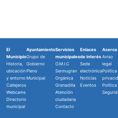
El
Ayuntamiento
Servicios
Enlaces
Acerca
Municipio
Grupo de
municipales
de interés
Aviso
Historia,
Gobierno
O.M.I.C
Sede
legal
ubicación
Pleno
Sermugran
electrónica
Política
y entorno
Municipal
Orgánica
Noticias
privaci
Callejeros
Granadilla
Eventos
Política
Webcams
Atención
Segurid
Directorio
ciudadana
municipal
Contacto