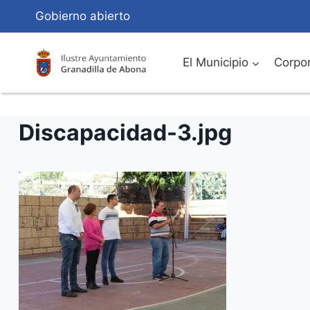
Saltar
Gobierno abierto
al
Contenido
El Municipio
Corpor
Discapacidad-3.jpg