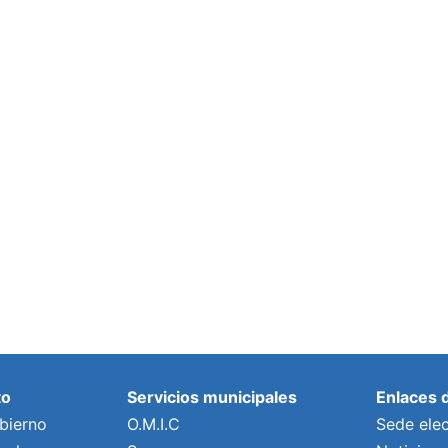
to
Servicios municipales
Enlaces 
bierno
O.M.I.C
Sede elec