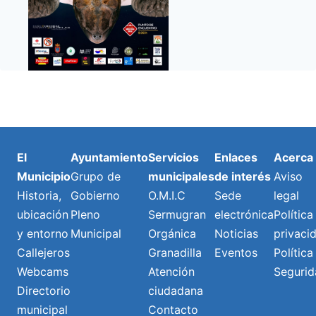
El
Ayuntamiento
Servicios
Enlaces
Acerca
Municipio
Grupo de
municipales
de interés
Aviso
Historia,
Gobierno
O.M.I.C
Sede
legal
ubicación
Pleno
Sermugran
electrónica
Política
y entorno
Municipal
Orgánica
Noticias
privaci
Callejeros
Granadilla
Eventos
Política
Webcams
Atención
Segurid
Directorio
ciudadana
municipal
Contacto