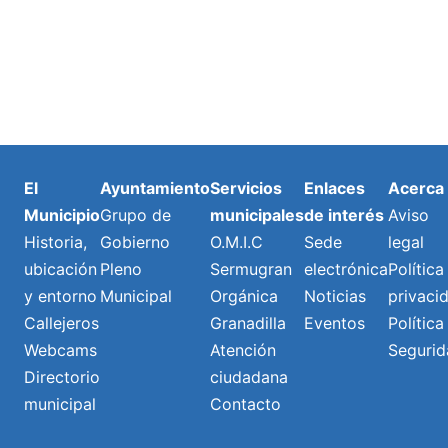
El
Ayuntamiento
Servicios
Enlaces
Acerca
Municipio
Grupo de
municipales
de interés
Aviso
Historia,
Gobierno
O.M.I.C
Sede
legal
ubicación
Pleno
Sermugran
electrónica
Política
y entorno
Municipal
Orgánica
Noticias
privaci
Callejeros
Granadilla
Eventos
Política
Webcams
Atención
Segurid
Directorio
ciudadana
municipal
Contacto