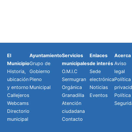
El
Ayuntamiento
Servicios
Enlaces
Acerca
Municipio
Grupo de
municipales
de interés
Aviso
Historia,
Gobierno
O.M.I.C
Sede
legal
ubicación
Pleno
Sermugran
electrónica
Política
y entorno
Municipal
Orgánica
Noticias
privaci
Callejeros
Granadilla
Eventos
Política
Webcams
Atención
Segurid
Directorio
ciudadana
municipal
Contacto