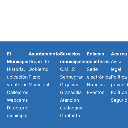
El
Ayuntamiento
Servicios
Enlaces
Acerca
Municipio
Grupo de
municipales
de interés
Aviso
Historia,
Gobierno
O.M.I.C
Sede
legal
ubicación
Pleno
Sermugran
electrónica
Política
y entorno
Municipal
Orgánica
Noticias
privaci
Callejeros
Granadilla
Eventos
Política
Webcams
Atención
Segurid
Directorio
ciudadana
municipal
Contacto