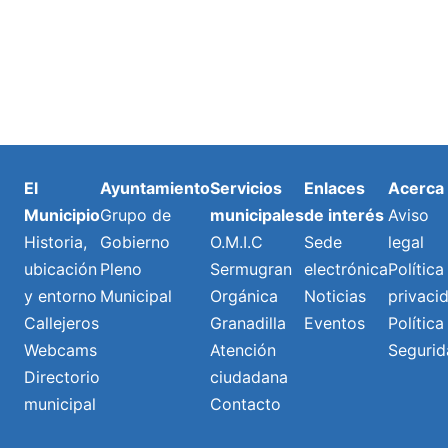
El
Ayuntamiento
Servicios
Enlaces
Acerca
Municipio
Grupo de
municipales
de interés
Aviso
Historia,
Gobierno
O.M.I.C
Sede
legal
ubicación
Pleno
Sermugran
electrónica
Política
y entorno
Municipal
Orgánica
Noticias
privaci
Callejeros
Granadilla
Eventos
Política
Webcams
Atención
Segurid
Directorio
ciudadana
municipal
Contacto