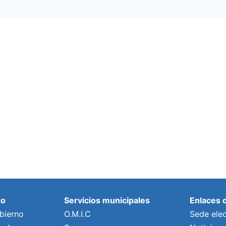
to
Servicios municipales
Enlaces 
bierno
O.M.I.C
Sede elec