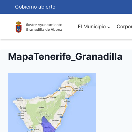
Saltar
Gobierno abierto
al
Contenido
El Municipio
Corpor
MapaTenerife_Granadilla