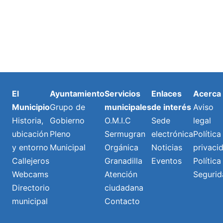
El
Ayuntamiento
Servicios
Enlaces
Acerca
Municipio
Grupo de
municipales
de interés
Aviso
Historia,
Gobierno
O.M.I.C
Sede
legal
ubicación
Pleno
Sermugran
electrónica
Política
y entorno
Municipal
Orgánica
Noticias
privaci
Callejeros
Granadilla
Eventos
Política
Webcams
Atención
Segurid
Directorio
ciudadana
municipal
Contacto