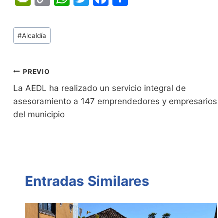
in
o
h
w
a
o
tF
p
at
itt
c
m
Tags
#
Alcaldía
ri
y
s
er
e
p
de
e
Li
A
b
ar
Entradas:
n
n
p
o
tir
Navegación
PREVIO
dl
k
p
o
La AEDL ha realizado un servicio integral de
de
asesoramiento a 147 emprendedores y empresarios
y
k
entradas
del municipio
Entradas Similares