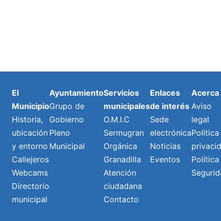
El
Ayuntamiento
Servicios
Enlaces
Acerca
Municipio
Grupo de
municipales
de interés
Aviso
Historia,
Gobierno
O.M.I.C
Sede
legal
ubicación
Pleno
Sermugran
electrónica
Política
y entorno
Municipal
Orgánica
Noticias
privaci
Callejeros
Granadilla
Eventos
Política
Webcams
Atención
Segurid
Directorio
ciudadana
municipal
Contacto