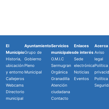
El
Ayuntamiento
Servicios
Enlaces
Acerca
Municipio
Grupo de
municipales
de interés
Aviso
Historia,
Gobierno
O.M.I.C
Sede
legal
ubicación
Pleno
Sermugran
electrónica
Política
y entorno
Municipal
Orgánica
Noticias
privaci
Callejeros
Granadilla
Eventos
Política
Webcams
Atención
Segurid
Directorio
ciudadana
municipal
Contacto