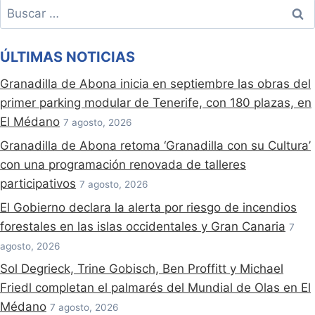
Buscar:
ÚLTIMAS NOTICIAS
Granadilla de Abona inicia en septiembre las obras del
primer parking modular de Tenerife, con 180 plazas, en
El Médano
7 agosto, 2026
Granadilla de Abona retoma ‘Granadilla con su Cultura’
con una programación renovada de talleres
participativos
7 agosto, 2026
El Gobierno declara la alerta por riesgo de incendios
forestales en las islas occidentales y Gran Canaria
7
agosto, 2026
Sol Degrieck, Trine Gobisch, Ben Proffitt y Michael
Friedl completan el palmarés del Mundial de Olas en El
Médano
7 agosto, 2026