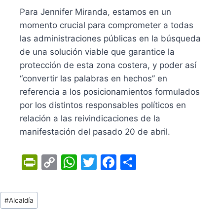
Para Jennifer Miranda, estamos en un
momento crucial para comprometer a todas
las administraciones públicas en la búsqueda
de una solución viable que garantice la
protección de esta zona costera, y poder así
“convertir las palabras en hechos” en
referencia a los posicionamientos formulados
por los distintos responsables políticos en
relación a las reivindicaciones de la
manifestación del pasado 20 de abril.
Pr
C
W
T
F
C
in
o
h
w
a
o
tF
p
at
itt
c
m
Tags
#
Alcaldía
ri
y
s
er
e
p
de