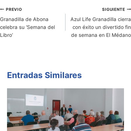
e
Li
A
b
ar
Entradas:
n
n
p
o
tir
Navegación
PREVIO
SIGUIENTE
dl
k
p
o
Granadilla de Abona
Azul Life Granadilla cierra
de
celebra su ‘Semana del
con éxito un divertido fin
y
k
entradas
Libro’
de semana en El Médano
Entradas Similares