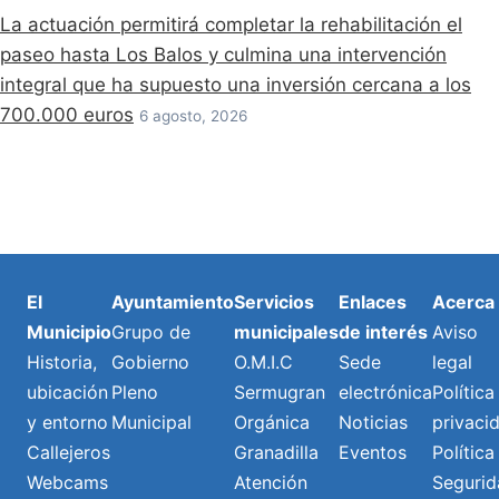
La actuación permitirá completar la rehabilitación el
paseo hasta Los Balos y culmina una intervención
integral que ha supuesto una inversión cercana a los
700.000 euros
6 agosto, 2026
El
Ayuntamiento
Servicios
Enlaces
Acerca
Municipio
Grupo de
municipales
de interés
Aviso
Historia,
Gobierno
O.M.I.C
Sede
legal
ubicación
Pleno
Sermugran
electrónica
Política
y entorno
Municipal
Orgánica
Noticias
privaci
Callejeros
Granadilla
Eventos
Política
Webcams
Atención
Segurid