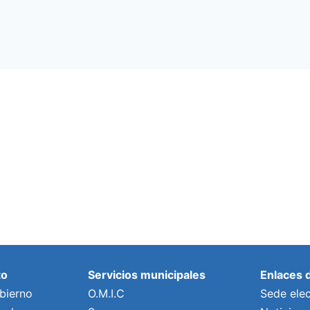
to
Servicios municipales
Enlaces 
bierno
O.M.I.C
Sede elec