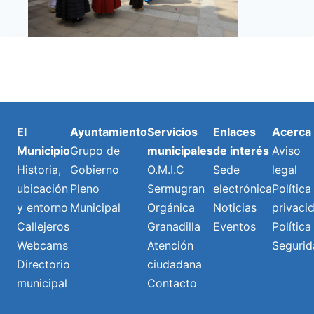
El
Ayuntamiento
Servicios
Enlaces
Acerca
Municipio
Grupo de
municipales
de interés
Aviso
Historia,
Gobierno
O.M.I.C
Sede
legal
ubicación
Pleno
Sermugran
electrónica
Política
y entorno
Municipal
Orgánica
Noticias
privaci
Callejeros
Granadilla
Eventos
Política
Webcams
Atención
Segurid
Directorio
ciudadana
municipal
Contacto