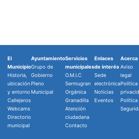
El
Ayuntamiento
Servicios
Enlaces
Acerca
Municipio
Grupo de
municipales
de interés
Aviso
Historia,
Gobierno
O.M.I.C
Sede
legal
ubicación
Pleno
Sermugran
electrónica
Política
y entorno
Municipal
Orgánica
Noticias
privaci
Callejeros
Granadilla
Eventos
Política
Webcams
Atención
Segurid
Directorio
ciudadana
municipal
Contacto