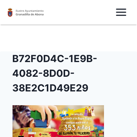
Saltar
al
Contenido
B72F0D4C-1E9B-
4082-8D0D-
38E2C1D49E29