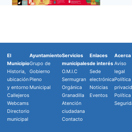
El
Ayuntamiento
Servicios
Enlaces
Acerca
Municipio
Grupo de
municipales
de interés
Aviso
Historia,
Gobierno
O.M.I.C
Sede
legal
ubicación
Pleno
Sermugran
electrónica
Política
y entorno
Municipal
Orgánica
Noticias
privaci
Callejeros
Granadilla
Eventos
Política
Webcams
Atención
Segurid
Directorio
ciudadana
municipal
Contacto