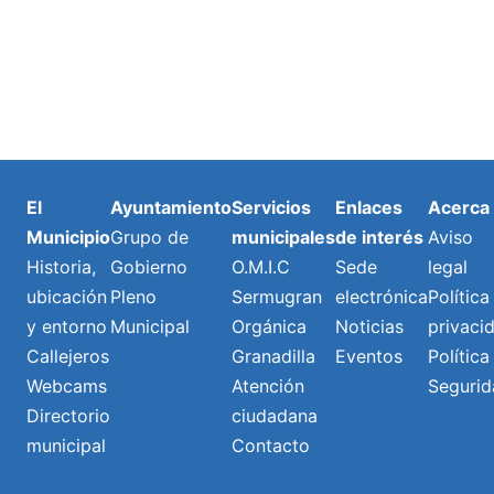
El
Ayuntamiento
Servicios
Enlaces
Acerca
Municipio
Grupo de
municipales
de interés
Aviso
Historia,
Gobierno
O.M.I.C
Sede
legal
ubicación
Pleno
Sermugran
electrónica
Política
y entorno
Municipal
Orgánica
Noticias
privaci
Callejeros
Granadilla
Eventos
Política
Webcams
Atención
Segurid
Directorio
ciudadana
municipal
Contacto