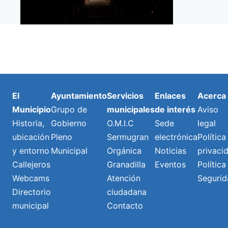
El
Ayuntamiento
Servicios
Enlaces
Acerca
Municipio
Grupo de
municipales
de interés
Aviso
Historia,
Gobierno
O.M.I.C
Sede
legal
ubicación
Pleno
Sermugran
electrónica
Política
y entorno
Municipal
Orgánica
Noticias
privaci
Callejeros
Granadilla
Eventos
Política
Webcams
Atención
Segurid
Directorio
ciudadana
municipal
Contacto