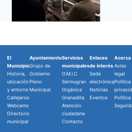
El
Ayuntamiento
Servicios
Enlaces
Acerca
Municipio
Grupo de
municipales
de interés
Aviso
Historia,
Gobierno
O.M.I.C
Sede
legal
ubicación
Pleno
Sermugran
electrónica
Política
y entorno
Municipal
Orgánica
Noticias
privaci
Callejeros
Granadilla
Eventos
Política
Webcams
Atención
Segurid
Directorio
ciudadana
municipal
Contacto