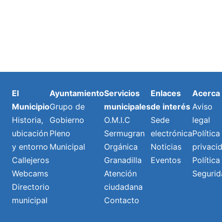
El
Ayuntamiento
Servicios
Enlaces
Acerca
Municipio
Grupo de
municipales
de interés
Aviso
Historia,
Gobierno
O.M.I.C
Sede
legal
ubicación
Pleno
Sermugran
electrónica
Política
y entorno
Municipal
Orgánica
Noticias
privaci
Callejeros
Granadilla
Eventos
Política
Webcams
Atención
Segurid
Directorio
ciudadana
municipal
Contacto