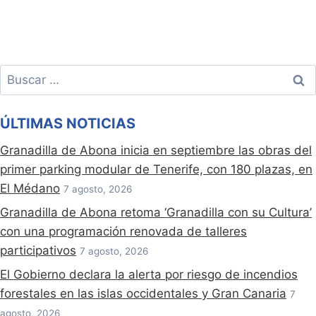
Buscar:
ÚLTIMAS NOTICIAS
Granadilla de Abona inicia en septiembre las obras del
primer parking modular de Tenerife, con 180 plazas, en
El Médano
7 agosto, 2026
Granadilla de Abona retoma ‘Granadilla con su Cultura’
con una programación renovada de talleres
participativos
7 agosto, 2026
El Gobierno declara la alerta por riesgo de incendios
forestales en las islas occidentales y Gran Canaria
7
agosto, 2026