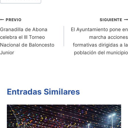
ri
y
s
er
e
p
de
e
Li
A
b
ar
Entradas:
n
n
p
o
tir
Navegación
PREVIO
SIGUIENTE
dl
k
p
o
Granadilla de Abona
El Ayuntamiento pone en
de
celebra el III Torneo
marcha acciones
y
k
entradas
Nacional de Baloncesto
formativas dirigidas a la
Junior
población del municipio
Entradas Similares