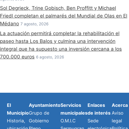
Sol Degrieck, Trine Gobisch, Ben Proffitt y Michael
Friedl completan el palmarés del Mundial de Olas en El
Médano
7 agosto, 2026
La actuación permitirá completar la rehabilitación el
paseo hasta Los Balos y culmina una intervención
integral que ha supuesto una inversión cercana a los
700.000 euros
6 agosto, 2026
El
Ayuntamiento
Servicios
Enlaces
Acerca
Municipio
Grupo de
municipales
de interés
Aviso
Historia,
Gobierno
O.M.I.C
Sede
legal
ubicación
Pleno
Sermugran
electrónica
Política