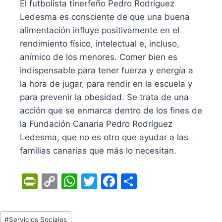
El futbolista tinerfeño Pedro Rodríguez
Ledesma es consciente de que una buena
alimentación influye positivamente en el
rendimiento físico, intelectual e, incluso,
anímico de los menores. Comer bien es
indispensable para tener fuerza y energía a
la hora de jugar, para rendir en la escuela y
para prevenir la obesidad. Se trata de una
acción que se enmarca dentro de los fines de
la Fundación Canaria Pedro Rodríguez
Ledesma, que no es otro que ayudar a las
familias canarias que más lo necesitan.
Pr
C
W
T
F
C
in
o
h
w
a
o
tF
p
at
itt
c
m
Tags
#
Servicios Sociales