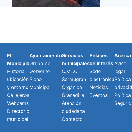
El
Ayuntamiento
Servicios
Enlaces
Acerca
Municipio
Grupo de
municipales
de interés
Aviso
Historia,
Gobierno
O.M.I.C
Sede
legal
ubicación
Pleno
Sermugran
electrónica
Política
y entorno
Municipal
Orgánica
Noticias
privaci
Callejeros
Granadilla
Eventos
Política
Webcams
Atención
Segurid
Directorio
ciudadana
municipal
Contacto