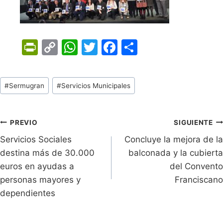
Pr
C
W
T
F
C
in
o
h
w
a
o
tF
p
at
itt
c
m
Tags
#
Sermugran
#
Servicios Municipales
ri
y
s
er
e
p
de
e
Li
A
b
ar
Entradas:
n
n
p
o
tir
Navegación
PREVIO
SIGUIENTE
dl
k
p
o
Servicios Sociales
Concluye la mejora de la
de
destina más de 30.000
balconada y la cubierta
y
k
entradas
euros en ayudas a
del Convento
personas mayores y
Franciscano
dependientes