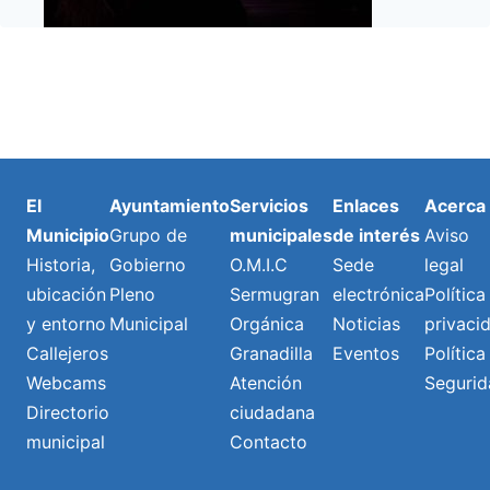
El
Ayuntamiento
Servicios
Enlaces
Acerca
Municipio
Grupo de
municipales
de interés
Aviso
Historia,
Gobierno
O.M.I.C
Sede
legal
ubicación
Pleno
Sermugran
electrónica
Política
y entorno
Municipal
Orgánica
Noticias
privaci
Callejeros
Granadilla
Eventos
Política
Webcams
Atención
Segurid
Directorio
ciudadana
municipal
Contacto