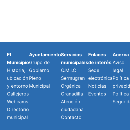
El
Ayuntamiento
Servicios
Enlaces
Acerca
Municipio
Grupo de
municipales
de interés
Aviso
Historia,
Gobierno
O.M.I.C
Sede
legal
ubicación
Pleno
Sermugran
electrónica
Política
y entorno
Municipal
Orgánica
Noticias
privaci
Callejeros
Granadilla
Eventos
Política
Webcams
Atención
Segurid
Directorio
ciudadana
municipal
Contacto