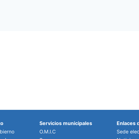
to
Servicios municipales
Enlaces 
bierno
O.M.I.C
Sede elec