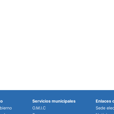
to
Servicios municipales
Enlaces 
bierno
O.M.I.C
Sede elec