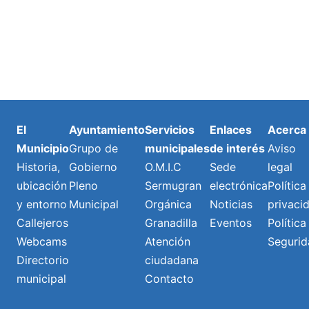
El
Ayuntamiento
Servicios
Enlaces
Acerca
Municipio
Grupo de
municipales
de interés
Aviso
Historia,
Gobierno
O.M.I.C
Sede
legal
ubicación
Pleno
Sermugran
electrónica
Política
y entorno
Municipal
Orgánica
Noticias
privaci
Callejeros
Granadilla
Eventos
Política
Webcams
Atención
Segurid
Directorio
ciudadana
municipal
Contacto