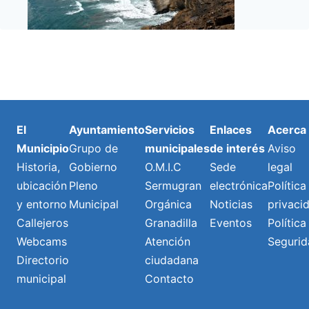
El
Ayuntamiento
Servicios
Enlaces
Acerca
Municipio
Grupo de
municipales
de interés
Aviso
Historia,
Gobierno
O.M.I.C
Sede
legal
ubicación
Pleno
Sermugran
electrónica
Política
y entorno
Municipal
Orgánica
Noticias
privaci
Callejeros
Granadilla
Eventos
Política
Webcams
Atención
Segurid
Directorio
ciudadana
municipal
Contacto