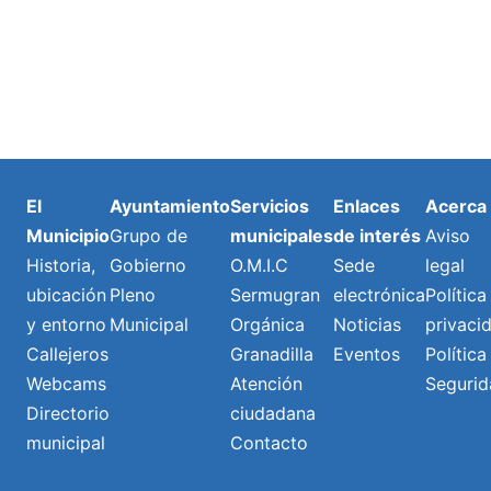
El
Ayuntamiento
Servicios
Enlaces
Acerca
Municipio
Grupo de
municipales
de interés
Aviso
Historia,
Gobierno
O.M.I.C
Sede
legal
ubicación
Pleno
Sermugran
electrónica
Política
y entorno
Municipal
Orgánica
Noticias
privaci
Callejeros
Granadilla
Eventos
Política
Webcams
Atención
Segurid
Directorio
ciudadana
municipal
Contacto