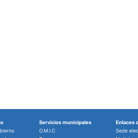
to
Servicios municipales
Enlaces 
bierno
O.M.I.C
Sede elec