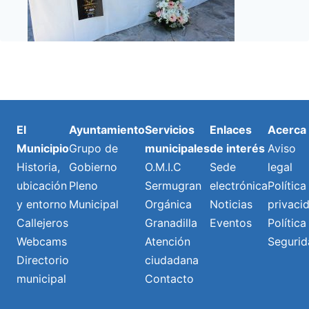
El
Ayuntamiento
Servicios
Enlaces
Acerca
Municipio
Grupo de
municipales
de interés
Aviso
Historia,
Gobierno
O.M.I.C
Sede
legal
ubicación
Pleno
Sermugran
electrónica
Política
y entorno
Municipal
Orgánica
Noticias
privaci
Callejeros
Granadilla
Eventos
Política
Webcams
Atención
Segurid
Directorio
ciudadana
municipal
Contacto