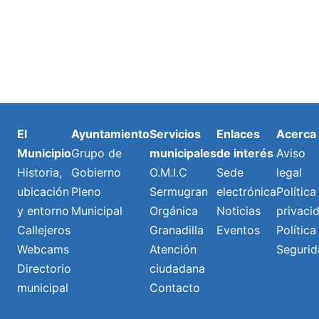
El
Ayuntamiento
Servicios
Enlaces
Acerca
Municipio
Grupo de
municipales
de interés
Aviso
Historia,
Gobierno
O.M.I.C
Sede
legal
ubicación
Pleno
Sermugran
electrónica
Política
y entorno
Municipal
Orgánica
Noticias
privaci
Callejeros
Granadilla
Eventos
Política
Webcams
Atención
Segurid
Directorio
ciudadana
municipal
Contacto