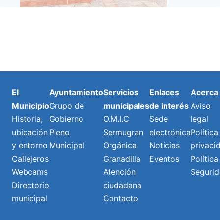
El
Ayuntamiento
Servicios
Enlaces
Acerca
Municipio
Grupo de
municipales
de interés
Aviso
Historia,
Gobierno
O.M.I.C
Sede
legal
ubicación
Pleno
Sermugran
electrónica
Política
y entorno
Municipal
Orgánica
Noticias
privaci
Callejeros
Granadilla
Eventos
Política
Webcams
Atención
Segurid
Directorio
ciudadana
municipal
Contacto