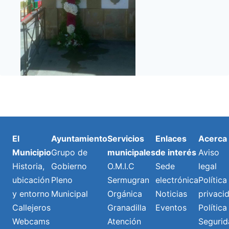
El
Ayuntamiento
Servicios
Enlaces
Acerca
Municipio
Grupo de
municipales
de interés
Aviso
Historia,
Gobierno
O.M.I.C
Sede
legal
ubicación
Pleno
Sermugran
electrónica
Política
y entorno
Municipal
Orgánica
Noticias
privaci
Callejeros
Granadilla
Eventos
Política
Webcams
Atención
Segurid