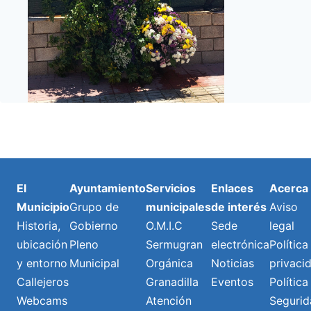
El
Ayuntamiento
Servicios
Enlaces
Acerca
Municipio
Grupo de
municipales
de interés
Aviso
Historia,
Gobierno
O.M.I.C
Sede
legal
ubicación
Pleno
Sermugran
electrónica
Política
y entorno
Municipal
Orgánica
Noticias
privaci
Callejeros
Granadilla
Eventos
Política
Webcams
Atención
Segurid