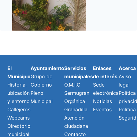
El
Ayuntamiento
Servicios
Enlaces
Acerca
Municipio
Grupo de
municipales
de interés
Aviso
Historia,
Gobierno
O.M.I.C
Sede
legal
ubicación
Pleno
Sermugran
electrónica
Política
y entorno
Municipal
Orgánica
Noticias
privaci
Callejeros
Granadilla
Eventos
Política
Webcams
Atención
Segurid
Directorio
ciudadana
municipal
Contacto