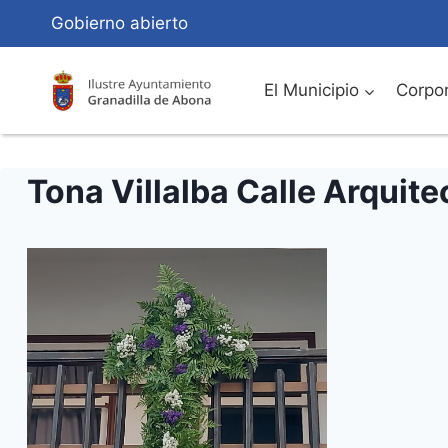
Saltar
Gobierno abierto
al
Contenido
El Municipio
Corpor
Tona Villalba Calle Arquit