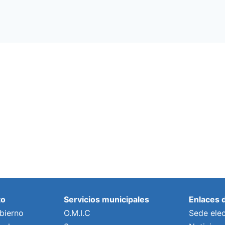
to
Servicios municipales
Enlaces 
bierno
O.M.I.C
Sede elec