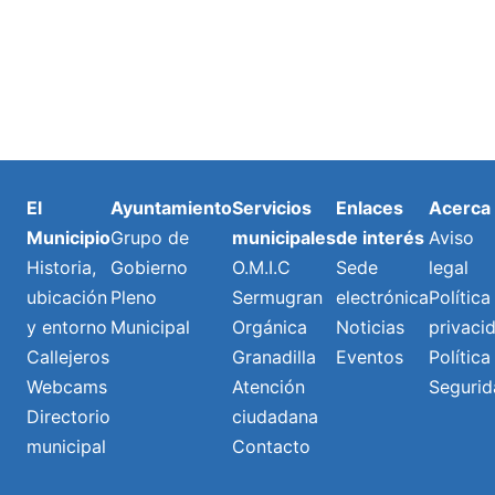
El
Ayuntamiento
Servicios
Enlaces
Acerca
Municipio
Grupo de
municipales
de interés
Aviso
Historia,
Gobierno
O.M.I.C
Sede
legal
ubicación
Pleno
Sermugran
electrónica
Política
y entorno
Municipal
Orgánica
Noticias
privaci
Callejeros
Granadilla
Eventos
Política
Webcams
Atención
Segurid
Directorio
ciudadana
municipal
Contacto